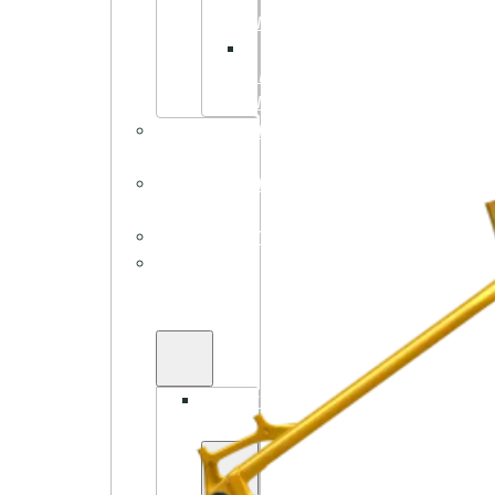
TILBEHØR
MECHANIC
ARTS
TILBEHØR
BARN/UNGDOM
SYKKEL
BARN/UNGDOM
ELSYKKEL
BALANSESYKKEL
UTSTYR
OG
DELER
LASTESYKKEL
TILBEHØR