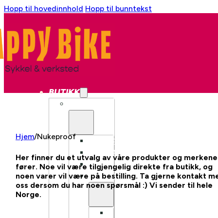
Hopp til hovedinnhold
Hopp til bunntekst
BUTIKK
SYKKEL
Hjem
/
Nukeproof
BYSYKKEL
GRAVEL
Her finner du et utvalg av våre produkter og merkene
CX
fører. Noe vil være tilgjengelig direkte fra butikk, og
noen varer vil være på bestilling. Ta gjerne kontakt m
LANDEVEI
oss dersom du har noen spørsmål :) Vi sender til hele
Norge.
LANDEVEI