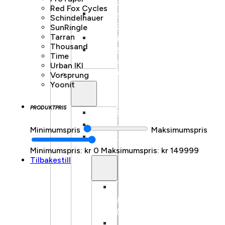
FULLDEMPET
Red Fox Cycles
SUV
Schindelhauer
FULLDEMPET
SunRingle
Tarran
LANDEVEI
Thousand
BARN/UNGDOM
Time
ELSYKKEL
Urban IKI
LASTESYKKEL
Vorsprung
Yoonit
PRODUKTPRIS
FRONTBÆRENDE
LONGTAIL
Minimumspris
Maksimumspris
LASTESYKKEL
TILBEHØR
Minimumspris: kr 0
Maksimumspris: kr 149999
Tilbakestill
BENNO
BIKES
TILBEHØR
TARRAN