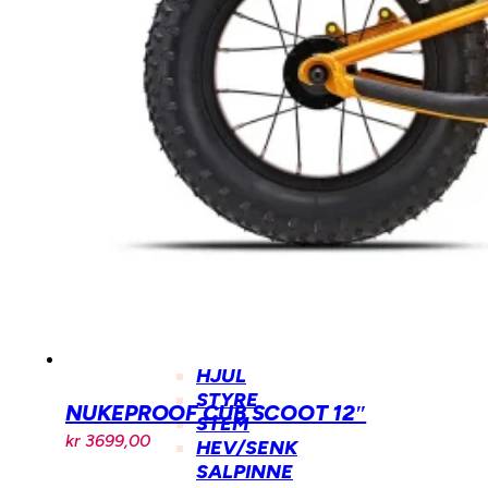
BARN
STYRE
BARN
DEMPEGAFFEL
BARN
BARNESTOLER
OG
SETER
DEMPING
DEMPEGAFFEL
BAKDEMPER
BREMSER
SKIVEBREMSER
HJUL
STYRE
NUKEPROOF CUB SCOOT 12″
STEM
kr
3699,00
HEV/SENK
SALPINNE