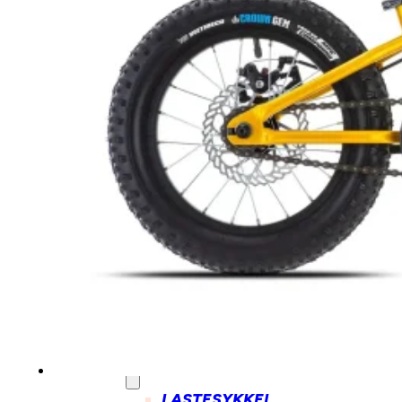
LASTESYKKEL
TILBEHØR
BENNO
BIKES
TILBEHØR
TARRAN
TILBEHØR
MECHANIC
ARTS
TILBEHØR
BARN/UNGDOM
SYKKEL
BARN/UNGDOM
ELSYKKEL
BALANSESYKKEL
UTSTYR
OG
DELER
LASTESYKKEL