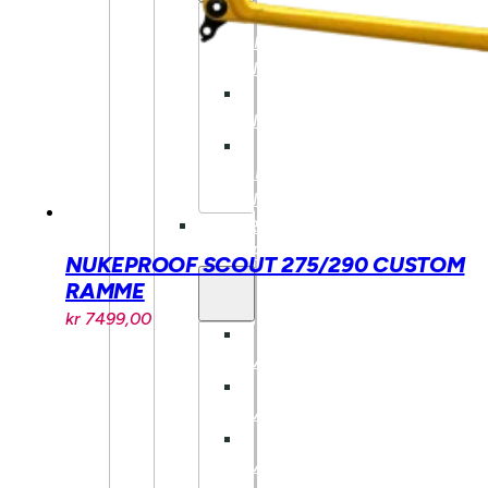
BENNO
BIKES
TILBEHØR
TARRAN
TILBEHØR
MECHANIC
ARTS
TILBEHØR
BARN/UNGDOM
UTSTYR
NUKEPROOF SCOUT 275/290 CUSTOM
RAMME
kr
7499,00
HJELM
BARN
HJUL
BARN
BREMSER
BARN