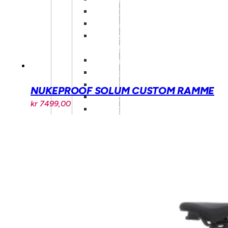
STYRE
STEM
HEV/SENK
SALPINNE
KRANK
PEDALER
HJELM
NUKEPROOF SOLUM CUSTOM RAMME
PUMPE
kr
7499,00
VESKER
OG
SEKKER
RAMMER
OG
DELER
UTLEIE
BEDRIFT
KONTAKT
LEDIGE