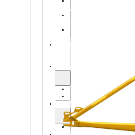
GRIPS
BARN
STYRE
BARN
DEMPEGAFFEL
BARN
BARNESTOLER
OG
SETER
DEMPING
DEMPEGAFFEL
BAKDEMPER
BREMSER
SKIVEBREMSER
HJUL