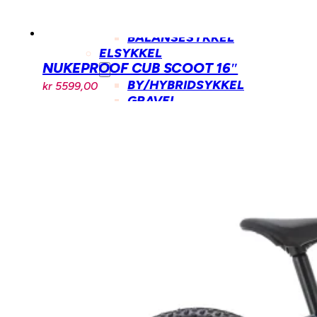
DOWNHILL
DIRT
BALANSESYKKEL
ELSYKKEL
NUKEPROOF CUB SCOOT 16″
BY/HYBRIDSYKKEL
kr
5599,00
GRAVEL
HARDTAIL
FULLDEMPET
LETTVEKT
FULLDEMPET
SUV
FULLDEMPET
LANDEVEI
BARN/UNGDOM
ELSYKKEL
LASTESYKKEL
FRONTBÆRENDE
LONGTAIL