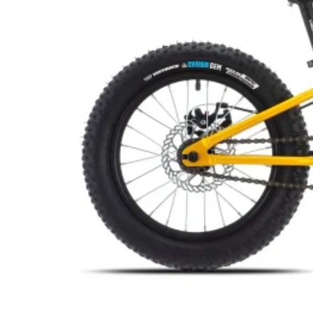
STILLINGER
HANDLEKURV
BUTIKK
SYKKEL
BYSYKKEL
GRAVEL
CX
LANDEVEI
LANDEVEI
KLASSISK
LANDEVEI
AERO
LANDEVEI
TRACK/FIXIE
HARDTAIL
FULLDEMPET