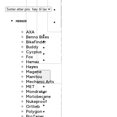
KLASSISK
LANDEVEI
AERO
MERKER
LANDEVEI
TRACK/FIXIE
AXA
HARDTAIL
Benno Bikes
FULLDEMPET
BikeFinder
Buddy
DOWNHILL
Cycplus
DIRT
Fox
BALANSESYKKEL
Hamax
Hayes
ELSYKKEL
Magene
Manitou
Mechanic Arts
MET
BY/HYBRIDSYKKEL
Mondraker
GRAVEL
Motobecane
HARDTAIL
Nukeproof
FULLDEMPET
Ortlieb
Polygon
LETTVEKT
ProTaper