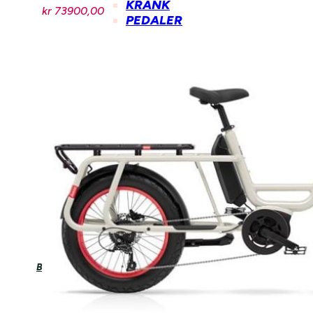
KRANK
kr
73900,00
PEDALER
HJELM
PUMPE
VESKER
OG
SEKKER
RAMMER
OG
DELER
UTLEIE
BEDRIFT
KONTAKT
LEDIGE
STILLINGER
HANDLEKURV
BOOK SERVICE