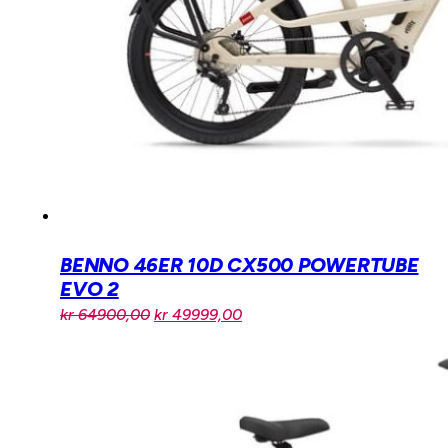
BENNO 46ER 10D CX500 POWERTUBE
EVO 2
Opprinnelig
Nåværende
kr
64900,00
kr
49999,00
pris
pris
var:
er:
kr 64900,00.
kr 49999,00.