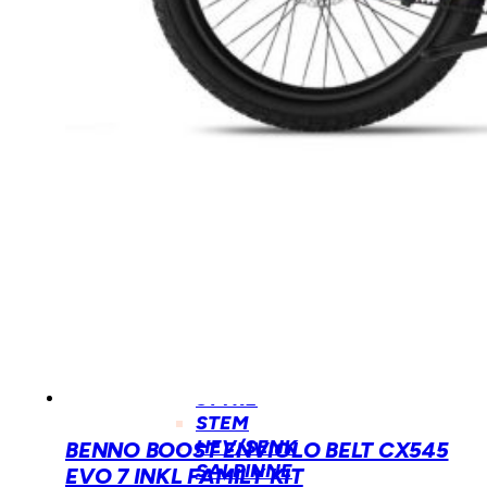
BARN
STYRE
BARN
DEMPEGAFFEL
BARN
BARNESTOLER
OG
SETER
DEMPING
DEMPEGAFFEL
BAKDEMPER
BREMSER
SKIVEBREMSER
HJUL
STYRE
STEM
HEV/SENK
BENNO BOOST ENVIOLO BELT CX545
SALPINNE
EVO 7 INKL FAMILY KIT