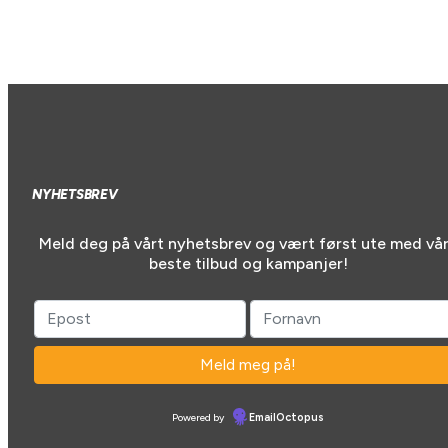
kr 48990,00.
kr 44999,00.
NYHETSBREV
Meld deg på vårt nyhetsbrev og vært først ute med vå
beste tilbud og kampanjer!
Powered by
EmailOctopus