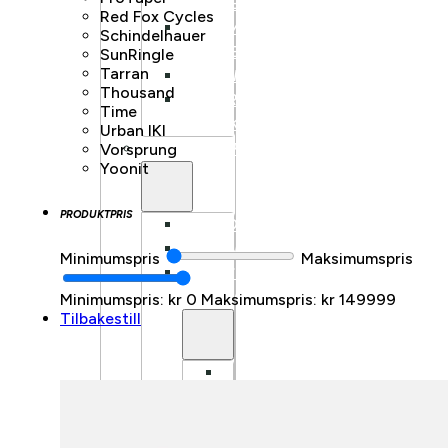
FULLDEMPET
Red Fox Cycles
SUV
Schindelhauer
FULLDEMPET
SunRingle
Tarran
LANDEVEI
Thousand
BARN/UNGDOM
Time
ELSYKKEL
Urban IKI
LASTESYKKEL
Vorsprung
Yoonit
PRODUKTPRIS
FRONTBÆRENDE
LONGTAIL
Minimumspris
Maksimumspris
LASTESYKKEL
TILBEHØR
Minimumspris: kr 0
Maksimumspris: kr 149999
Tilbakestill
BENNO
BIKES
TILBEHØR
TARRAN