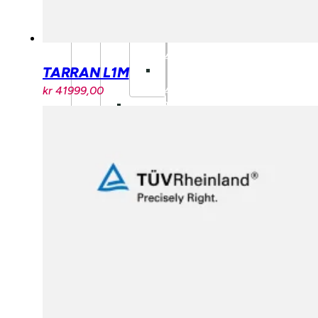
GRIPS
BARN
STYRE
BARN
DEMPEGAFFEL
TARRAN L1M
BARN
kr
41999,00
BARNESTOLER
OG
SETER
DEMPING
DEMPEGAFFEL
BAKDEMPER
BREMSER
SKIVEBREMSER
HJUL