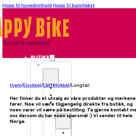
Hopp til hovedinnhold
Hopp til bunntekst
BUTIKK
SYKKEL
Hjem
/
Elsykkel
/
Lastesykkel
/
Longtail
BYSYKKEL
GRAVEL
Her finner du et utvalg av våre produkter og merkene
CX
fører. Noe vil være tilgjengelig direkte fra butikk, og
noen varer vil være på bestilling. Ta gjerne kontakt m
LANDEVEI
oss dersom du har noen spørsmål :) Vi sender til hele
Norge.
LANDEVEI