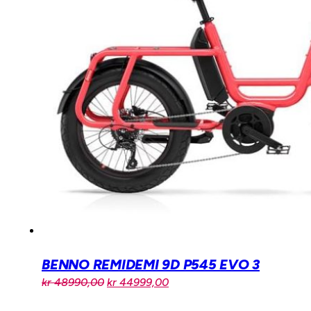
BENNO REMIDEMI 9D P545 EVO 3
Opprinnelig
Nåværende
kr
48990,00
kr
44999,00
pris
pris
var:
er: