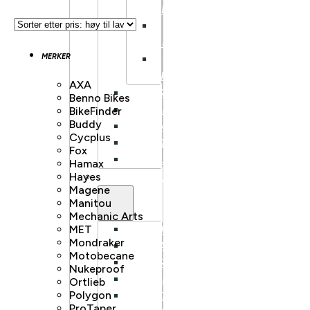
KLASSISK
LANDEVEI
AERO
MERKER
LANDEVEI
TRACK/FIXIE
AXA
HARDTAIL
Benno Bikes
FULLDEMPET
BikeFinder
Buddy
DOWNHILL
Cycplus
DIRT
Fox
BALANSESYKKEL
Hamax
Hayes
ELSYKKEL
Magene
Manitou
Mechanic Arts
MET
BY/HYBRIDSYKKEL
Mondraker
GRAVEL
Motobecane
HARDTAIL
Nukeproof
FULLDEMPET
Ortlieb
Polygon
LETTVEKT
ProTaper