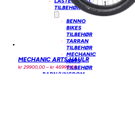
LASTESYKKEL
TILBEHØR
BENNO
BIKES
TILBEHØR
TARRAN
TILBEHØR
MECHANIC
MECHANIC ARTS HAULR
ARTS
Prisområde:
kr
29900,00
–
kr
46990,00
TILBEHØR
kr 29900,00
BARN/UNGDOM
til
SYKKEL
kr 46990,00
BARN/UNGDOM
ELSYKKEL
BALANSESYKKEL
UTSTYR
OG
DELER
LASTESYKKEL