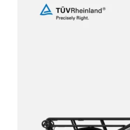
TILBEHØR
MECHANIC
ARTS
TILBEHØR
BARN/UNGDOM
SYKKEL
BARN/UNGDOM
ELSYKKEL
BALANSESYKKEL
UTSTYR
OG
DELER
LASTESYKKEL
TILBEHØR