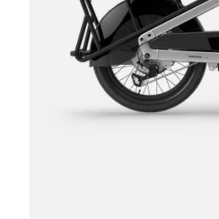
BENNO
BIKES
TILBEHØR
TARRAN
TILBEHØR
MECHANIC
ARTS
TILBEHØR
BARN/UNGDOM
UTSTYR
HJELM
BARN
HJUL
BARN
BREMSER
BARN