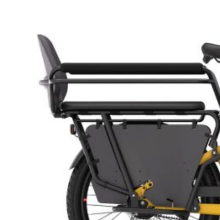
TILBEHØR
BENNO
BIKES
TILBEHØR
TARRAN
TILBEHØR
MECHANIC
ARTS
TILBEHØR
BARN/UNGDOM
UTSTYR
HJELM
BARN
HJUL
BARN
BREMSER
BARN
GRIPS