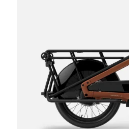
STYRE
STEM
HEV/SENK
SALPINNE
KRANK
PEDALER
HJELM
PUMPE
VESKER
OG
SEKKER
RAMMER
OG
DELER
UTLEIE
BEDRIFT
KONTAKT
LEDIGE