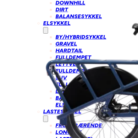
DOWNHILL
DIRT
BALANSESYKKEL
ELSYKKEL
BY/HYBRIDSYKKEL
GRAVEL
HARDTAIL
FULLDEMPET
LETTVEKT
FULLDEMPET
SUV
FULLDEMPET
LANDEVEI
BARN/UNGDOM
ELSYKKEL
LASTESYKKEL
FRONTBÆRENDE
LONGTAIL