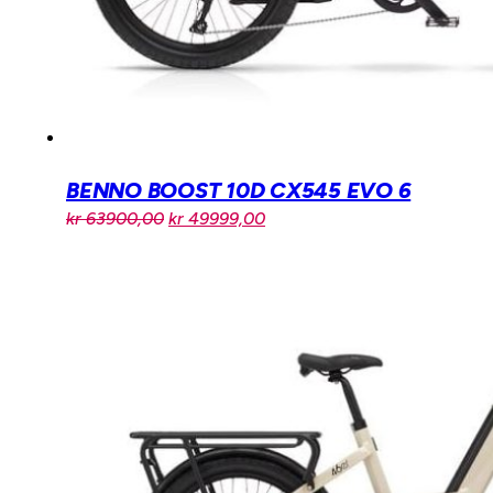
BENNO BOOST 10D CX545 EVO 6
Opprinnelig
Nåværende
kr
63900,00
kr
49999,00
pris
pris
var:
er:
kr 63900,00.
kr 49999,00.