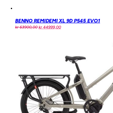
BENNO REMIDEMI XL 9D P545 EVO1
Opprinnelig
Nåværende
kr
63900,00
kr
44999,00
pris
pris
var:
er:
kr 63900,00.
kr 44999,00.