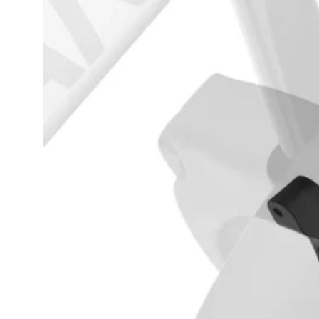
TILBEHØR
BENNO
BIKES
TILBEHØR
TARRAN
TILBEHØR
MECHANIC
ARTS
TILBEHØR
BARN/UNGDOM
UTSTYR
HJELM
BARN
HJUL
BARN
BREMSER
BARN
GRIPS