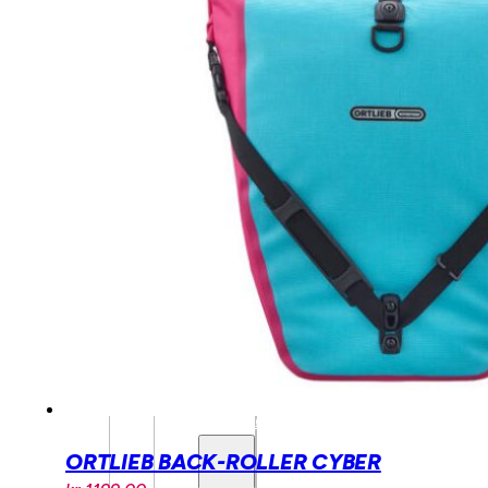
TILBEHØR
MECHANIC
ARTS
TILBEHØR
BARN/UNGDOM
SYKKEL
BARN/UNGDOM
ELSYKKEL
BALANSESYKKEL
UTSTYR
OG
DELER
LASTESYKKEL
TILBEHØR
ORTLIEB BACK-ROLLER CYBER