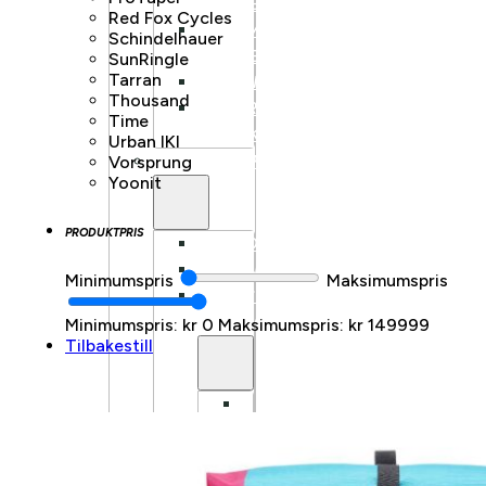
FULLDEMPET
Red Fox Cycles
SUV
Schindelhauer
FULLDEMPET
SunRingle
Tarran
LANDEVEI
Thousand
BARN/UNGDOM
Time
ELSYKKEL
Urban IKI
LASTESYKKEL
Vorsprung
Yoonit
PRODUKTPRIS
FRONTBÆRENDE
LONGTAIL
Minimumspris
Maksimumspris
LASTESYKKEL
TILBEHØR
Minimumspris: kr 0
Maksimumspris: kr 149999
Tilbakestill
BENNO
BIKES
TILBEHØR
TARRAN