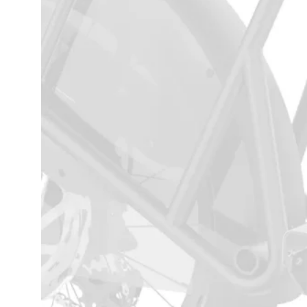
STYRE
STEM
HEV/SENK
SALPINNE
KRANK
PEDALER
HJELM
PUMPE
VESKER
OG
SEKKER
RAMMER
OG
DELER
UTLEIE
BEDRIFT
KONTAKT
LEDIGE