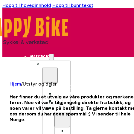
Hopp til hovedinnhold
Hopp til bunntekst
BUTIKK
SYKKEL
Hjem
/
Utstyr og deler
BYSYKKEL
GRAVEL
Her finner du et utvalg av våre produkter og merkene
CX
fører. Noe vil være tilgjengelig direkte fra butikk, og
noen varer vil være på bestilling. Ta gjerne kontakt m
LANDEVEI
oss dersom du har noen spørsmål :) Vi sender til hele
Norge.
LANDEVEI