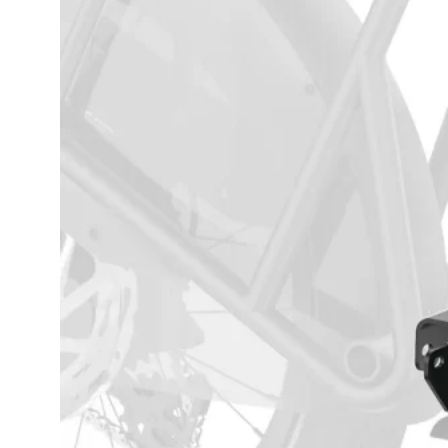
DOWNHILL
DIRT
BALANSESYKKEL
ELSYKKEL
BY/HYBRIDSYKKEL
GRAVEL
HARDTAIL
FULLDEMPET
LETTVEKT
FULLDEMPET
SUV
FULLDEMPET
LANDEVEI
BARN/UNGDOM
ELSYKKEL
LASTESYKKEL
FRONTBÆRENDE
LONGTAIL