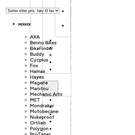
KLASSISK
LANDEVEI
AERO
MERKER
LANDEVEI
TRACK/FIXIE
AXA
HARDTAIL
Benno Bikes
FULLDEMPET
BikeFinder
Buddy
DOWNHILL
Cycplus
DIRT
Fox
BALANSESYKKEL
Hamax
Hayes
ELSYKKEL
Magene
Manitou
Mechanic Arts
MET
BY/HYBRIDSYKKEL
Mondraker
GRAVEL
Motobecane
HARDTAIL
Nukeproof
FULLDEMPET
Ortlieb
Polygon
LETTVEKT
ProTaper