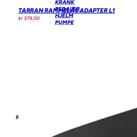
KRANK
PEDALER
TARRAN RAMMELÅS ADAPTER L1
HJELM
kr
379,00
PUMPE
VESKER
OG
SEKKER
RAMMER
OG
DELER
UTLEIE
BEDRIFT
KONTAKT
LEDIGE
STILLINGER
HANDLEKURV
BOOK SERVICE