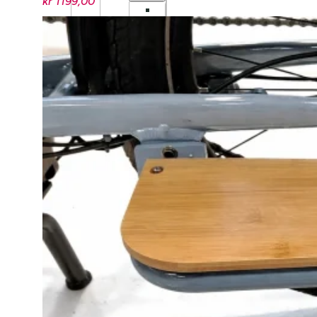
kr
1199,00
BENNO
BIKES
TILBEHØR
TARRAN
TILBEHØR
MECHANIC
ARTS
TILBEHØR
BARN/UNGDOM
UTSTYR
HJELM
BARN
HJUL
BARN
BREMSER
BARN