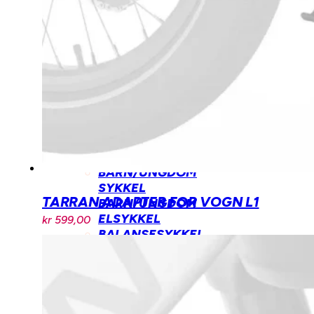
LASTESYKKEL
TILBEHØR
BENNO
BIKES
TILBEHØR
TARRAN
TILBEHØR
MECHANIC
ARTS
TILBEHØR
BARN/UNGDOM
SYKKEL
TARRAN ADAPTER FOR VOGN L1
BARN/UNGDOM
ELSYKKEL
kr
599,00
BALANSESYKKEL
UTSTYR
OG
DELER
LASTESYKKEL