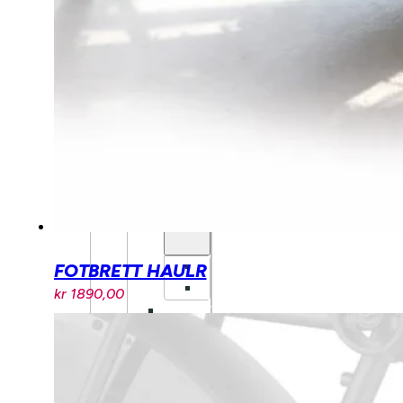
GRIPS
BARN
STYRE
BARN
DEMPEGAFFEL
BARN
BARNESTOLER
OG
SETER
DEMPING
DEMPEGAFFEL
FOTBRETT HAULR
BAKDEMPER
kr
1890,00
BREMSER
SKIVEBREMSER
HJUL