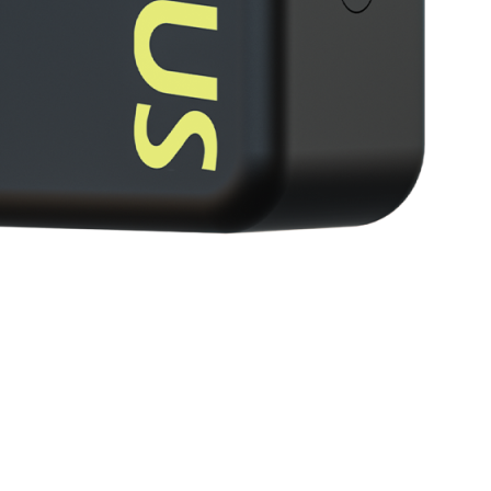
PEDALER
HJELM
PUMPE
VESKER OG SEKKER
RAMMER OG DELER
UTLEIE
BEDRIFT
KONTAKT
LEDIGE STILLINGER
HANDLEKURV