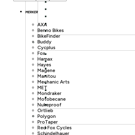
MERKER
AXA
Benno Bikes
BikeFinder
Buddy
Cycplus
Fox
Hamax
Hayes
Magene
Manitou
Mechanic Arts
MET
Mondraker
Motobecane
Nukeproof
Ortlieb
Polygon
ProTaper
Red Fox Cycles
Schindelhauer