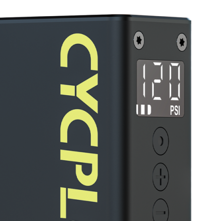
HJELM BARN
HJUL BARN
BREMSER BARN
GRIPS BARN
STYRE BARN
DEMPEGAFFEL BARN
BARNESTOLER OG SETER
DEMPING
DEMPEGAFFEL
BAKDEMPER
BREMSER
SKIVEBREMSER
HJUL
STYRE
STEM
HEV/SENK SALPINNE
KRANK