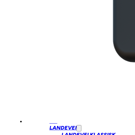
BUTIKK
SYKKEL
BYSYKKEL
GRAVEL
CX
LANDEVEI
LANDEVEI KLASSISK