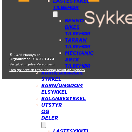
LASTESYKKEL
TILBEHØR
BENNO
BIKES
TILBEHØR
TARRAN
TILBEHØR
MECHANIC
© 2025 Happybike
ARTS
Orgnummer: 934 378 474
Salgsbetingelser
Personvern
TILBEHØR
Design: Kristian Storli
Hosting levert av Hjelseth
BARN/UNGDOM
SYKKEL
BARN/UNGDOM
ELSYKKEL
BALANSESYKKEL
UTSTYR
OG
DELER
LASTESYKKEL