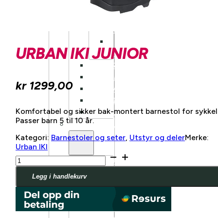
KLASSISK
LANDEVEI
AERO
LANDEVEI
URBAN IKI JUNIOR
TRACK/FIXIE
HARDTAIL
FULLDEMPET
kr
1299,00
DOWNHILL
DIRT
Komfortabel og sikker bak-montert barnestol for sykkel
BALANSESYKKEL
Passer barn 5 til 10 år.
ELSYKKEL
Kategori:
Barnestoler og seter
,
Utstyr og deler
Merke:
Urban IKI
Urban
BY/HYBRIDSYKKEL
IKI
GRAVEL
Junior
Legg i handlekurv
antall
HARDTAIL
FULLDEMPET
LETTVEKT