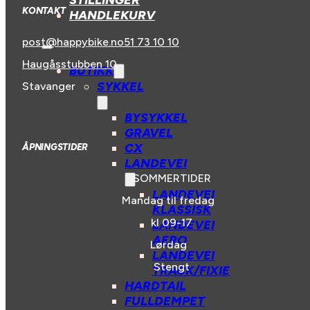
STILLINGER
KONTAKT
HANDLEKURV
post@happybike.no
51 73 10 10
Haugåsstubben 10
BUTIKK
SYKKEL
Stavanger
BYSYKKEL
GRAVEL
CX
ÅPNINGSTIDER
LANDEVEI
SOMMERTIDER
LANDEVEI
Mandag til fredag
KLASSISK
kl 09-17
LANDEVEI
AERO
Lørdag
LANDEVEI
Stengt
TRACK/FIXIE
HARDTAIL
FULLDEMPET