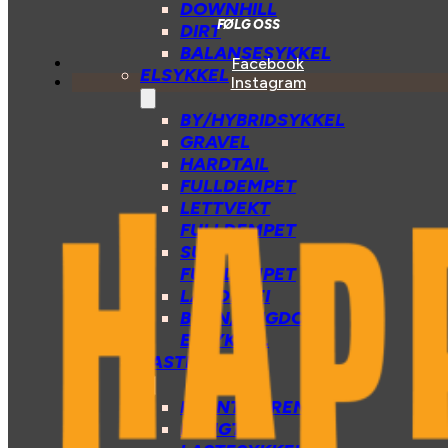
DOWNHILL
FØLG OSS
DIRT
BALANSESYKKEL
Facebook
ELSYKKEL
Instagram
BY/HYBRIDSYKKEL
GRAVEL
HARDTAIL
FULLDEMPET
LETTVEKT
FULLDEMPET
SUV
FULLDEMPET
LANDEVEI
BARN/UNGDOM
ELSYKKEL
LASTESYKKEL
FRONTBÆRENDE
LONGTAIL