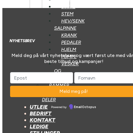
STYRE
STEM
HEV/SENK
SALPINNE
KRANK
NYHETSBREV
PEDALER
HJELM
Meld deg på vårt nyhetsbrev og vært først ute med vå
PUMPE
beste tilbud og kampanjer!
VESKER
OG
SEKKER
RAMMER
OG
DELER
UTLEIE
Powered by
EmailOctopus
BEDRIFT
KONTAKT
LEDIGE