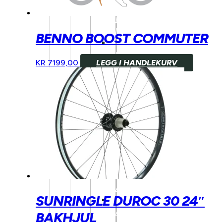
BENNO
BIKES
TILBEHØR
BENNO BOOST COMMUTER
TARRAN
TILBEHØR
KR
7199,00
LEGG I HANDLEKURV
MECHANIC
ARTS
TILBEHØR
BARN/UNGDOM
UTSTYR
HJELM
BARN
HJUL
BARN
SUNRINGLE DUROC 30 24″
BREMSER
BARN
BAKHJUL