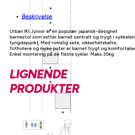
FULLDEMPET
SUV
Beskrivelse
FULLDEMPET
LANDEVEI
BARN/UNGDOM
Urban IKI Junior er en populær japansk-designet
barnestol som setter barnet sentralt og trygt i sykkelen
ELSYKKEL
tyngdepunkt. Med romslig sete, sikkerhetsbelte,
LASTESYKKEL
fothvilere og myke puter er barnet trygt og komfortabel
Enkel montering på de fleste sykler. Maks 35kg
FRONTBÆRENDE
LIGNENDE
LONGTAIL
LASTESYKKEL
PRODUKTER
TILBEHØR
BENNO
BIKES
TILBEHØR
TARRAN