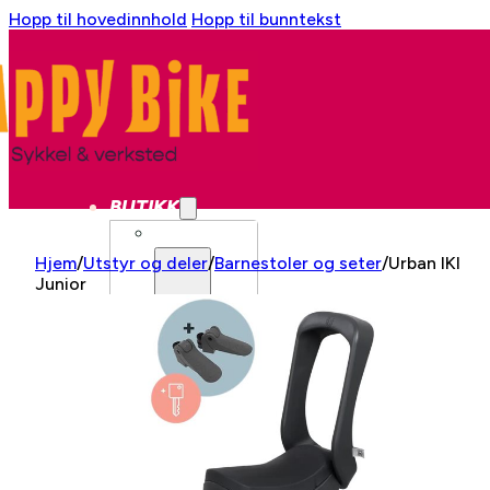
Hopp til hovedinnhold
Hopp til bunntekst
BUTIKK
SYKKEL
Hjem
/
Utstyr og deler
/
Barnestoler og seter
/
Urban IKI
Junior
BYSYKKEL
GRAVEL
CX
LANDEVEI
LANDEVEI