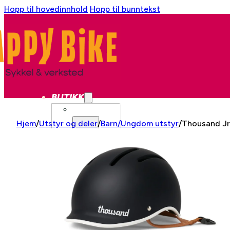
Hopp til hovedinnhold
Hopp til bunntekst
BUTIKK
SYKKEL
Hjem
/
Utstyr og deler
/
Barn/Ungdom utstyr
/
Thousand Jr
BYSYKKEL
GRAVEL
CX
LANDEVEI
LANDEVEI