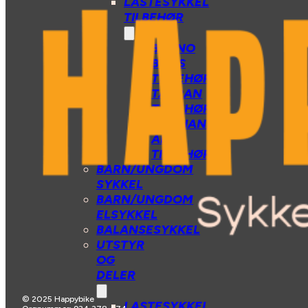
LASTESYKKEL
TILBEHØR
BENNO
BIKES
TILBEHØR
TARRAN
TILBEHØR
MECHANIC
ARTS
TILBEHØR
BARN/UNGDOM
SYKKEL
BARN/UNGDOM
ELSYKKEL
BALANSESYKKEL
UTSTYR
OG
DELER
© 2025 Happybike
LASTESYKKEL