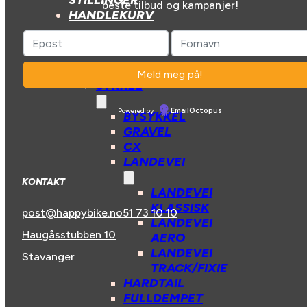
STILLINGER
beste tilbud og kampanjer!
HANDLEKURV
BUTIKK
SYKKEL
Powered by
EmailOctopus
BYSYKKEL
GRAVEL
CX
LANDEVEI
KONTAKT
LANDEVEI
KLASSISK
post@happybike.no
51 73 10 10
LANDEVEI
Haugåsstubben 10
AERO
LANDEVEI
Stavanger
TRACK/FIXIE
HARDTAIL
FULLDEMPET