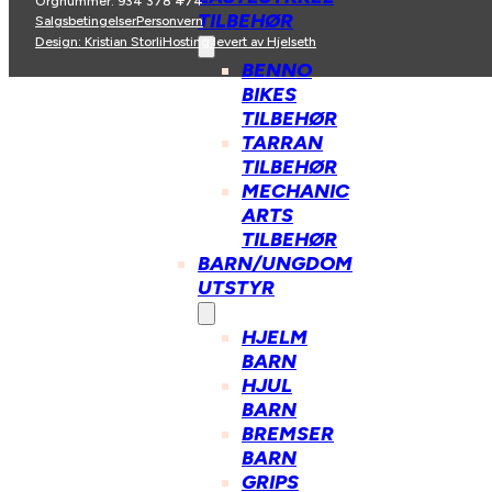
Orgnummer: 934 378 474
TILBEHØR
Salgsbetingelser
Personvern
Design: Kristian Storli
Hosting levert av Hjelseth
BENNO
BIKES
TILBEHØR
TARRAN
TILBEHØR
MECHANIC
ARTS
TILBEHØR
BARN/UNGDOM
UTSTYR
HJELM
BARN
HJUL
BARN
BREMSER
BARN
GRIPS