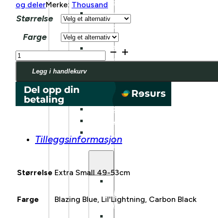
FULLDEMPET
og deler
Merke:
Thousand
SUV
Størrelse
FULLDEMPET
Farge
LANDEVEI
BARN/UNGDOM
Thousand
Jr.
ELSYKKEL
antall
Legg i handlekurv
LASTESYKKEL
FRONTBÆRENDE
LONGTAIL
LASTESYKKEL
Tilleggsinformasjon
TILBEHØR
Størrelse
Extra Small 49-53cm
BENNO
BIKES
Farge
Blazing Blue, Lil'Lightning, Carbon Black
TILBEHØR
TARRAN