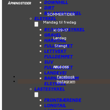
DOWNHILL
ÅPNINGSTIDER
DIRT
BALANSESYKKEL
SOMMERTIDER
ELSYKKEL
Mandag til fredag
BY/HYBRIDSYKKEL
kl 09-17
GRAVEL
Lørdag
HARDTAIL
FULLDEMPET
Stengt
LETTVEKT
FULLDEMPET
SUV
FULLDEMPET
FØLG OSS
LANDEVEI
Facebook
BARN/UNGDOM
Instagram
ELSYKKEL
LASTESYKKEL
FRONTBÆRENDE
LONGTAIL