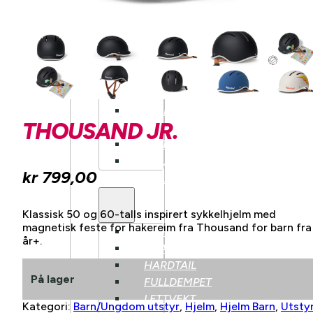
KLASSISK
LANDEVEI
AERO
LANDEVEI
TRACK/FIXIE
HARDTAIL
FULLDEMPET
THOUSAND JR.
DOWNHILL
DIRT
BALANSESYKKEL
kr
799,00
ELSYKKEL
Klassisk 50 og 60-talls inspirert sykkelhjelm med
magnetisk feste for hakereim fra Thousand for barn fra
BY/HYBRIDSYKKEL
år+.
GRAVEL
HARDTAIL
På lager
FULLDEMPET
LETTVEKT
Kategori:
Barn/Ungdom utstyr
,
Hjelm
,
Hjelm Barn
,
Utsty