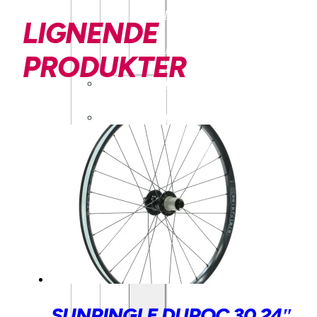
TILBEHØR
LIGNENDE
MECHANIC
ARTS
PRODUKTER
TILBEHØR
BARN/UNGDOM
SYKKEL
BARN/UNGDOM
ELSYKKEL
BALANSESYKKEL
UTSTYR
OG
DELER
LASTESYKKEL
TILBEHØR
SUNRINGLE DUROC 30 24″