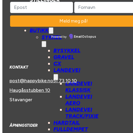
STILLINGER
HANDLEKURV
BUTIKK
SYKKEL
Powered by
EmailOctopus
BYSYKKEL
GRAVEL
CX
KONTAKT
LANDEVEI
post@happybike.no
51 73 10 10
LANDEVEI
KLASSISK
Haugåsstubben 10
LANDEVEI
Stavanger
AERO
LANDEVEI
TRACK/FIXIE
HARDTAIL
ÅPNINGSTIDER
FULLDEMPET