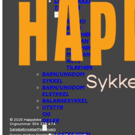
LASTESYKKEL
TILBEHØR
BENNO
BIKES
TILBEHØR
TARRAN
TILBEHØR
MECHANIC
ARTS
TILBEHØR
BARN/UNGDOM
SYKKEL
BARN/UNGDOM
ELSYKKEL
BALANSESYKKEL
UTSTYR
OG
DELER
© 2025 Happybike
Orgnummer: 934 378 474
Salgsbetingelser
Personvern
LASTESYKKEL
Design: Kristian Storli
Hosting levert av Hjelseth