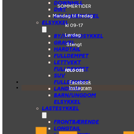
DOWNHILL
SOMMERTIDER
DIRT
BALANSESYKKEL
Mandag til fredag
ELSYKKEL
kl 09-17
Lørdag
BY/HYBRIDSYKKEL
GRAVEL
Stengt
HARDTAIL
FULLDEMPET
LETTVEKT
FULLDEMPET
FØLG OSS
SUV
FULLDEMPET
Facebook
Instagram
LANDEVEI
BARN/UNGDOM
ELSYKKEL
LASTESYKKEL
FRONTBÆRENDE
LONGTAIL