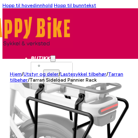
Hopp til hovedinnhold
Hopp til bunntekst
BUTIKK
SYKKEL
Hjem
/
Utstyr og deler
/
Lastesykkel tilbehør
/
Tarran
tilbehør
/
Tarran Sideload Pannier Rack
BYSYKKEL
GRAVEL
CX
LANDEVEI
LANDEVEI