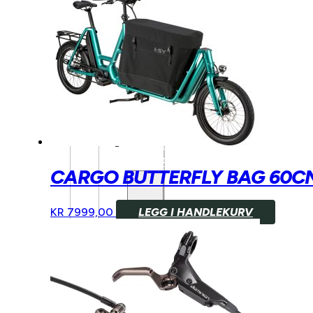
BENNO
BIKES
TILBEHØR
TARRAN
TILBEHØR
MECHANIC
ARTS
TILBEHØR
BARN/UNGDOM
UTSTYR
CARGO BUTTERFLY BAG 60C
KR
7999,00
LEGG I HANDLEKURV
HJELM
BARN
HJUL
BARN
BREMSER
BARN