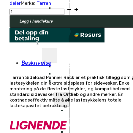
FULLDEMPET
deler
Merke:
Tarran
SUV
Tarran
Sideload
FULLDEMPET
Pannier
Legg i handlekurv
LANDEVEI
Rack
BARN/UNGDOM
antall
ELSYKKEL
LASTESYKKEL
Beskrivelse
FRONTBÆRENDE
LONGTAIL
Tarran Sideload Pannier Rack er et praktisk tillegg som 
LASTESYKKEL
lastesykkelen din ekstra sideplass for sidevesker. Enkel
TILBEHØR
montering på de fleste lastesykler, og kompatibel med
standard sidevesker fra Ortlieb og andre merker. En
kostnadseffektiv måte å øke lastesykkelens totale
lastekapasitet betraktelig.
BENNO
BIKES
LIGNENDE
TILBEHØR
TARRAN