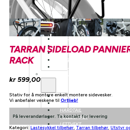
KLASSISK
LANDEVEI
AERO
LANDEVEI
TRACK/FIXIE
HARDTAIL
FULLDEMPET
TARRAN SIDELOAD PANNIE
DOWNHILL
RACK
DIRT
BALANSESYKKEL
ELSYKKEL
kr
599,00
Stativ for å montere enkelt montere sidevesker.
BY/HYBRIDSYKKEL
Vi anbefaler veskene til
Ortlieb!
GRAVEL
HARDTAIL
På leverandørlager. Ta kontakt for levering
FULLDEMPET
LETTVEKT
Kategori:
Lastesykkel tilbehør
,
Tarran tilbehør
,
Utstyr o