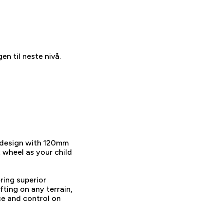
en til neste nivå.
n design with 120mm
t wheel as your child
ring superior
ting on any terrain,
ce and control on