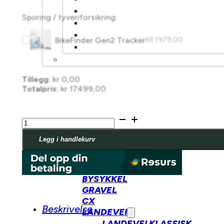
Sporing / tyveriforsikring
BikeFinder Gen2 Tracker
KR
1979,00
Tillegg:
kr
0,00
Totalpris:
kr
17499,00
Polygon
Siskiu
D24
Legg i handlekurv
EVO
BUTIKK
antall
SYKKEL
BYSYKKEL
GRAVEL
CX
Beskrivelse
LANDEVEI
LANDEVEI KLASSISK