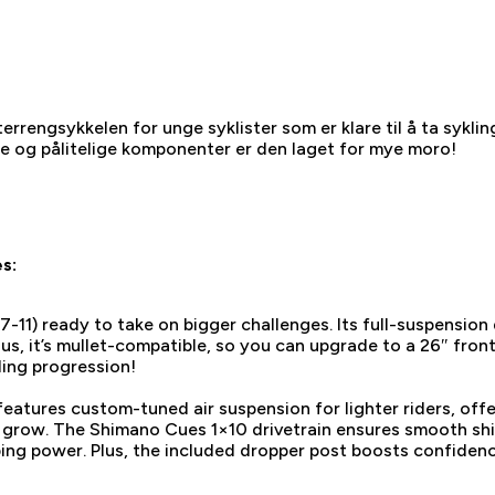
rengsykkelen for unge syklister som er klare til å ta sykling
ne og pålitelige komponenter er den laget for mye moro!
s:
-11) ready to take on bigger challenges. Its full-suspensio
Plus, it’s mullet-compatible, so you can upgrade to a 26″ fron
ding progression!
features custom-tuned air suspension for lighter riders, offe
 grow. The Shimano Cues 1×10 drivetrain ensures smooth shif
pping power. Plus, the included dropper post boosts confiden