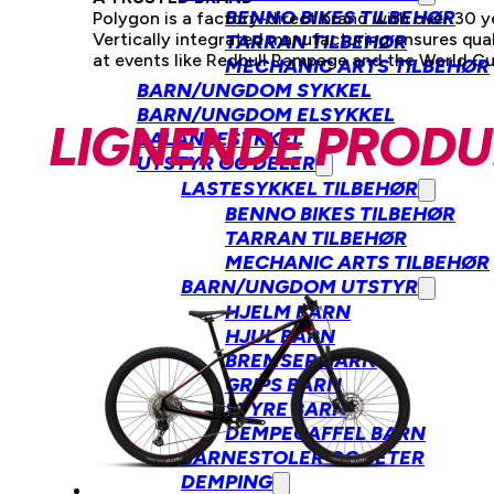
BENNO BIKES TILBEHØR
Polygon is a factory-direct brand with over 30 y
Vertically integrated manufacturing ensures qua
TARRAN TILBEHØR
at events like Redbull Rampage and the World Cup
MECHANIC ARTS TILBEHØR
BARN/UNGDOM SYKKEL
BARN/UNGDOM ELSYKKEL
LIGNENDE PRODU
BALANSESYKKEL
UTSTYR OG DELER
LASTESYKKEL TILBEHØR
BENNO BIKES TILBEHØR
TARRAN TILBEHØR
MECHANIC ARTS TILBEHØR
BARN/UNGDOM UTSTYR
HJELM BARN
HJUL BARN
BREMSER BARN
GRIPS BARN
STYRE BARN
DEMPEGAFFEL BARN
BARNESTOLER OG SETER
DEMPING