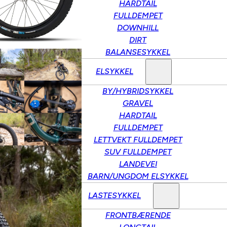
HARDTAIL
FULLDEMPET
DOWNHILL
DIRT
BALANSESYKKEL
ELSYKKEL
BY/HYBRIDSYKKEL
GRAVEL
HARDTAIL
FULLDEMPET
LETTVEKT FULLDEMPET
SUV FULLDEMPET
LANDEVEI
BARN/UNGDOM ELSYKKEL
LASTESYKKEL
FRONTBÆRENDE