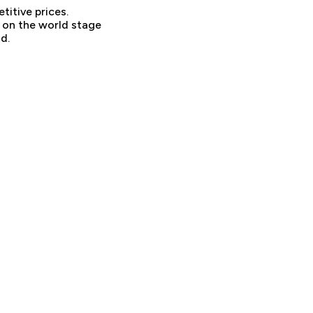
titive prices.
d on the world stage
d.