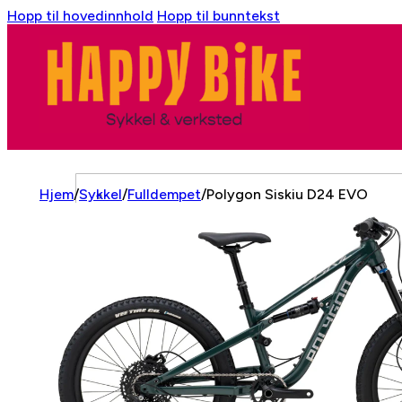
Hopp til hovedinnhold
Hopp til bunntekst
Hjem
/
Sykkel
/
Fulldempet
/
Polygon Siskiu D24 EVO