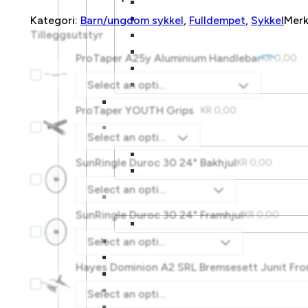
Kategori:
Barn/ungdom sykkel
,
Fulldempet
,
Sykkel
Mer
Tilleggsutstyr
ProTaper A25y Aluminium Handlebar
KR
0,00
Select an option
ProTaper YOUTH Grips
KR
0,00
Select an option
SunRingle Duroc 30 24" Bakhjul
KR
0,00
Select an option
SunRingle Duroc 30 24" Framhjul
KR
0,00
Select an option
Hayes Dominion A2 SRL Bremsesett Junit Fr
Select an option