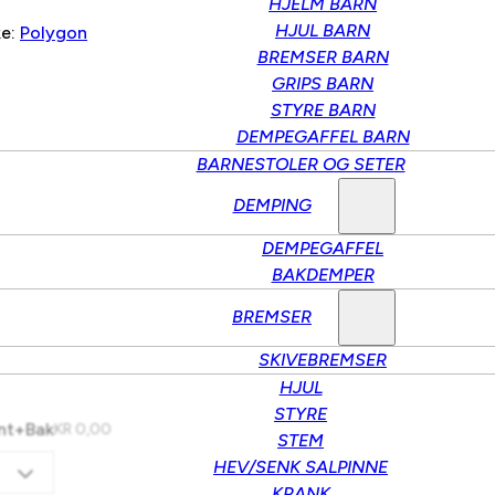
HJELM BARN
HJUL BARN
ke:
Polygon
BREMSER BARN
GRIPS BARN
STYRE BARN
DEMPEGAFFEL BARN
BARNESTOLER OG SETER
DEMPING
DEMPEGAFFEL
BAKDEMPER
BREMSER
SKIVEBREMSER
HJUL
STYRE
ont+Bak
KR
0,00
STEM
HEV/SENK SALPINNE
KRANK