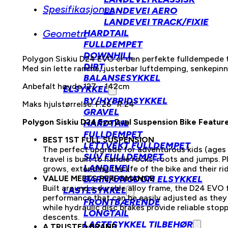
Spesifikasjoner
LANDEVEI AERO
LANDEVEI TRACK/FIXIE
HARDTAIL
Geometri
FULLDEMPET
DOWNHILL
Polygon Siskiu D24 EVO er den perfekte fulldempede ter
DIRT
Med sin lette ramme, justerbar luftdemping, senkepin
BALANSESYKKEL
Anbefalt høyde 127 – 142cm
ELSYKKEL
BY/HYBRIDSYKKEL
Maks hjulstørrelse: F:26″ R:24″
GRAVEL
Polygon Siskiu D24 Evo Dual Suspension Bike Feature
HARDTAIL
FULLDEMPET
BEST 1ST FULL SUSPENSION
LETTVEKT FULLDEMPET
The perfect upgrade for adventurous kids (ages 7
SUV FULLDEMPET
travel is built to handle rocks, roots and jumps. 
LANDEVEI
grows, extending the life of the bike and their ri
BARN/UNGDOM ELSYKKEL
VALUE MEETS PERFOMANCE
Built around a durable alloy frame, the D24 EVO 
LASTESYKKEL
performance that can be easily adjusted as they
FRONTBÆRENDE
while hydraulic disc brakes provide reliable sto
LONGTAIL
descents.
LASTESYKKEL TILBEHØR
A TRUSTED BRAND