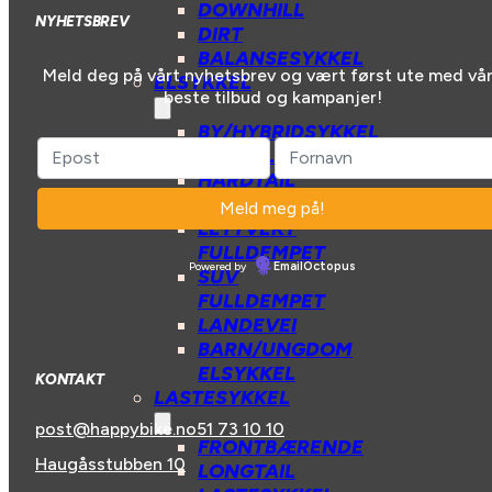
DOWNHILL
NYHETSBREV
DIRT
BALANSESYKKEL
Meld deg på vårt nyhetsbrev og vært først ute med vå
ELSYKKEL
beste tilbud og kampanjer!
BY/HYBRIDSYKKEL
GRAVEL
HARDTAIL
FULLDEMPET
LETTVEKT
FULLDEMPET
Powered by
EmailOctopus
SUV
FULLDEMPET
LANDEVEI
BARN/UNGDOM
ELSYKKEL
KONTAKT
LASTESYKKEL
post@happybike.no
51 73 10 10
FRONTBÆRENDE
Haugåsstubben 10
LONGTAIL