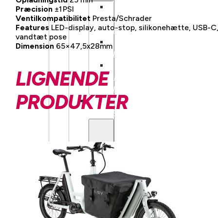
BENNO
Præcision
±1 PSI
Ventilkompatibilitet
Presta/Schrader
BIKES
Features
LED-display, auto-stop, silikonehætte, USB-C
TILBEHØR
vandtæt pose
TARRAN
Dimension
65×47,5x28mm
TILBEHØR
MECHANIC
LIGNENDE
ARTS
TILBEHØR
PRODUKTER
BARN/UNGDOM
UTSTYR
HJELM
BARN
HJUL
BARN
BREMSER
BARN