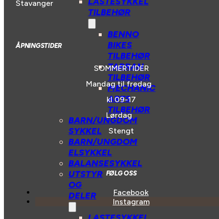
LASTESYKKEL
Stavanger
TILBEHØR
BENNO
BIKES
ÅPNINGSTIDER
TILBEHØR
TARRAN
SOMMERTIDER
TILBEHØR
Mandag til fredag
MECHANIC
ARTS
kl 09-17
TILBEHØR
Lørdag
BARN/UNGDOM
SYKKEL
Stengt
BARN/UNGDOM
ELSYKKEL
BALANSESYKKEL
UTSTYR
FØLG OSS
OG
Facebook
DELER
Instagram
LASTESYKKEL