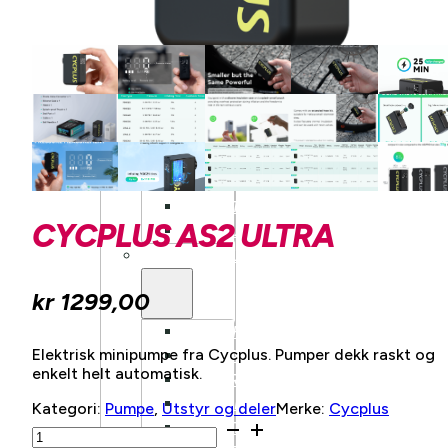
KLASSISK
LANDEVEI
AERO
LANDEVEI
TRACK/FIXIE
HARDTAIL
FULLDEMPET
DOWNHILL
DIRT
CYCPLUS AS2 ULTRA
BALANSESYKKEL
ELSYKKEL
kr
1299,00
BY/HYBRIDSYKKEL
Elektrisk minipumpe fra Cycplus. Pumper dekk raskt og
GRAVEL
enkelt helt automatisk.
HARDTAIL
FULLDEMPET
Kategori:
Pumpe
,
Utstyr og deler
Merke:
Cycplus
Cycplus
LETTVEKT
AS2