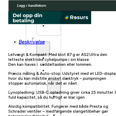
FULLDEMPET
ULTRA
Legg i handlekurv
SUV
antall
FULLDEMPET
LANDEVEI
BARN/UNGDOM
ELSYKKEL
LASTESYKKEL
Beskrivelse
Letvægt & Kompakt: Med blot 87 g er AS2 Ultra den
FRONTBÆRENDE
letteste elektriske cykelpumpe i sin klasse.
LONGTAIL
Den kan haves i saddeltasken eller lommen.
LASTESYKKEL
Præcis måling & Auto-stop: Udstyret med et LED-displa
TILBEHØR
hvor du kan indstille ønsket dæktryk – pumpningen
stopper automatisk, når det er nået .
Lynopladning: USB-C opladning giver cirka 25 minutter t
BENNO
fuld kapacitet, så du hurtigt er klar igen .
BIKES
Alsidig kompatibilitet: Fungerer med både Presta og
TILBEHØR
Schrader ventiler – medfølgende slangetilbehør gør
TARRAN