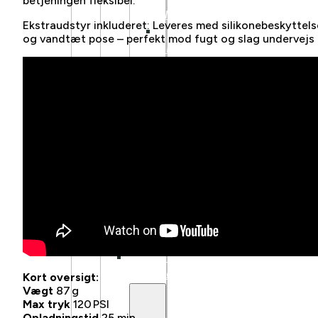
betjeningen fleksibel.
TILBEHØR
Ekstraudstyr inkluderet: Leveres med silikonebeskyttels
MECHANIC
og vandtæt pose – perfekt mod fugt og slag undervejs
ARTS
TILBEHØR
BARN/UNGDOM
SYKKEL
BARN/UNGDOM
ELSYKKEL
BALANSESYKKEL
UTSTYR
OG
DELER
LASTESYKKEL
TILBEHØR
Kort oversigt:
Vægt
87 g
Max tryk
120 PSI
Opladningstid
25 min