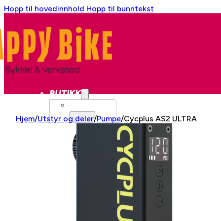
Hopp til hovedinnhold
Hopp til bunntekst
BUTIKK
SYKKEL
Hjem
/
Utstyr og deler
/
Pumpe
/
Cycplus AS2 ULTRA
BYSYKKEL
GRAVEL
CX
LANDEVEI
LANDEVEI