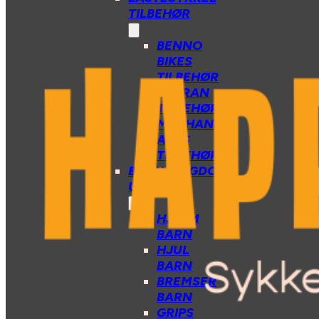
TILBEHØR
BENNO
BIKES
TILBEHØR
TARRAN
TILBEHØR
MECHANIC
ARTS
TILBEHØR
BARN/UNGDOM
UTSTYR
HJELM
BARN
HJUL
BARN
BREMSER
BARN
GRIPS