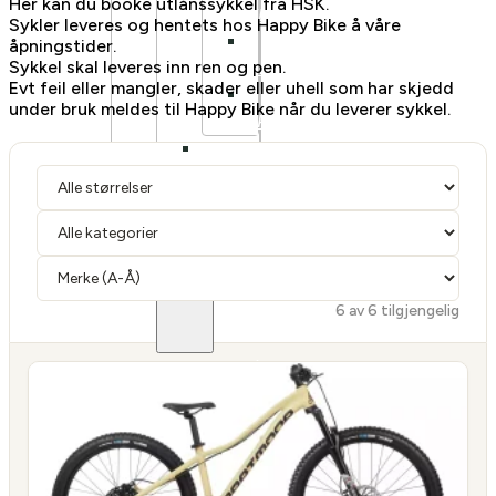
Her kan du booke utlånssykkel fra HSK.
KLASSISK
Sykler leveres og hentets hos Happy Bike å våre
LANDEVEI
åpningstider.
Sykkel skal leveres inn ren og pen.
AERO
Evt feil eller mangler, skader eller uhell som har skjedd
LANDEVEI
under bruk meldes til Happy Bike når du leverer sykkel.
TRACK/FIXIE
HARDTAIL
FULLDEMPET
DOWNHILL
DIRT
BALANSESYKKEL
ELSYKKEL
6 av 6 tilgjengelig
BY/HYBRIDSYKKEL
GRAVEL
HARDTAIL
FULLDEMPET
LETTVEKT