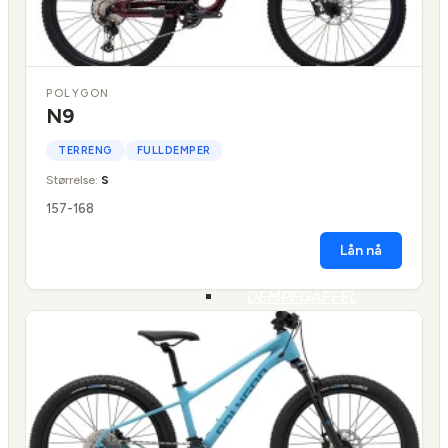
GRIPS
BARN
STYRE
BARN
POLYGON
DEMPEGAFFEL
N9
BARN
BARNESTOLER
TERRENG
FULLDEMPER
OG
Størrelse:
S
SETER
157-168
DEMPING
Lån nå
DEMPEGAFFEL
BAKDEMPER
BREMSER
SKIVEBREMSER
HJUL