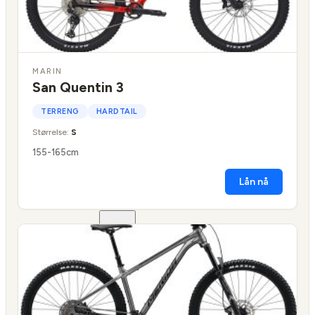
TILBEHØR
MECHANIC
ARTS
TILBEHØR
MARIN
BARN/UNGDOM
San Quentin 3
SYKKEL
TERRENG
HARDTAIL
BARN/UNGDOM
Størrelse:
S
ELSYKKEL
BALANSESYKKEL
155-165cm
UTSTYR
Lån nå
OG
DELER
LASTESYKKEL
TILBEHØR