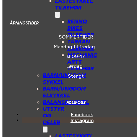
LASTESYKKEL
TILBEHØR
BENNO
ÅPNINGSTIDER
BIKES
TILBEHØR
SOMMERTIDER
TARRAN
Mandag til fredag
TILBEHØR
MECHANIC
kl 09-17
ARTS
Lørdag
TILBEHØR
BARN/UNGDOM
Stengt
SYKKEL
BARN/UNGDOM
ELSYKKEL
BALANSESYKKEL
FØLG OSS
UTSTYR
Facebook
OG
Instagram
DELER
LASTESYKKEL