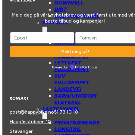
DOWNHILL
DIRT
Meld deg på vårt nyhetsbrev og vært først ute med vå
BALANSESYKKEL
beste tilbud og kampanjer!
ELSYKKEL
BY/HYBRIDSYKKEL
GRAVEL
HARDTAIL
FULLDEMPET
LETTVEKT
Powered by
EmailOctopus
FULLDEMPET
SUV
FULLDEMPET
LANDEVEI
BARN/UNGDOM
KONTAKT
ELSYKKEL
LASTESYKKEL
post@happybike.no
51 73 10 10
Haugåsstubben 10
FRONTBÆRENDE
LONGTAIL
Stavanger