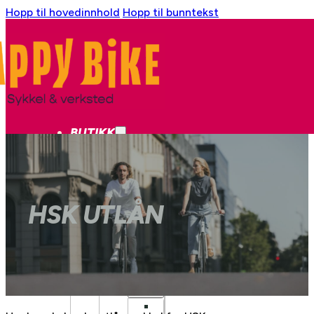
Hopp til hovedinnhold
Hopp til bunntekst
BUTIKK
SYKKEL
BYSYKKEL
HSK UTLÅN
GRAVEL
CX
LANDEVEI
LANDEVEI