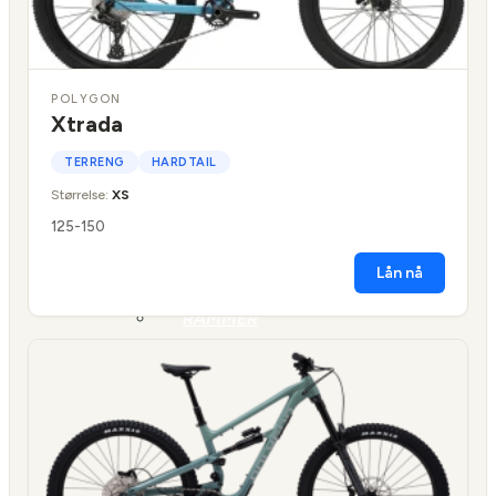
STYRE
STEM
HEV/SENK
POLYGON
SALPINNE
Xtrada
KRANK
PEDALER
TERRENG
HARDTAIL
HJELM
Størrelse:
XS
PUMPE
125-150
VESKER
OG
Lån nå
SEKKER
RAMMER
OG
DELER
UTLEIE
BEDRIFT
KONTAKT
LEDIGE