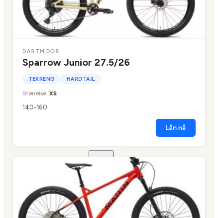
FULLDEMPET
SUV
FULLDEMPET
LANDEVEI
BARN/UNGDOM
DARTMOOR
ELSYKKEL
Sparrow Junior 27.5/26
LASTESYKKEL
TERRENG
HARDTAIL
Størrelse:
XS
140-160
FRONTBÆRENDE
LONGTAIL
Lån nå
LASTESYKKEL
TILBEHØR
BENNO
BIKES
TILBEHØR
TARRAN