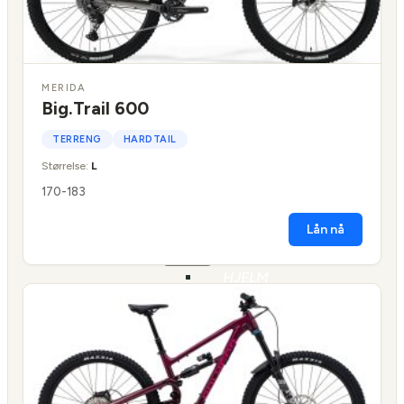
BENNO
BIKES
TILBEHØR
TARRAN
MERIDA
TILBEHØR
Big.Trail 600
MECHANIC
TERRENG
HARDTAIL
ARTS
TILBEHØR
Størrelse:
L
BARN/UNGDOM
170-183
UTSTYR
Lån nå
HJELM
BARN
HJUL
BARN
BREMSER
BARN