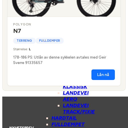
STILLINGER
HANDLEKURV
POLYGON
BUTIKK
N7
SYKKEL
TERRENG
FULLDEMPER
BYSYKKEL
Størrelse:
L
GRAVEL
178-186 PS: Utlån av denne sykkelen avtales med Geir
CX
Sverre 91335657
LANDEVEI
Lån nå
LANDEVEI
KLASSISK
LANDEVEI
AERO
LANDEVEI
TRACK/FIXIE
HARDTAIL
FULLDEMPET
NYHETSBREV