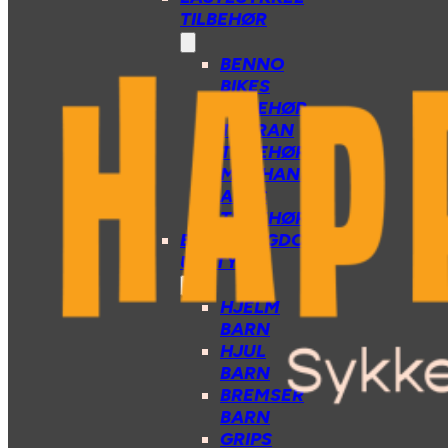
TILBEHØR
BENNO
BIKES
TILBEHØR
TARRAN
TILBEHØR
MECHANIC
ARTS
TILBEHØR
BARN/UNGDOM
UTSTYR
HJELM
BARN
HJUL
BARN
BREMSER
BARN
GRIPS